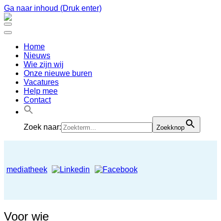
Ga naar inhoud (Druk enter)
Steunpunt Vluchtelingen De Bilt
goed voor elkaar
Home
Nieuws
Wie zijn wij
Onze nieuwe buren
Vacatures
Help mee
Contact
Zoek naar:
Zoekknop
mediatheek
Voor wie